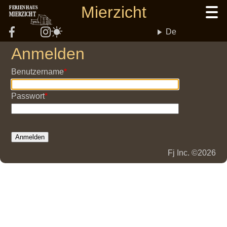
Direkt
Mierzicht
FERIENHAUS
MIERZICHT
zum
Inhalt
De
Anmelden
Benutzername
Passwort
Fj Inc. ©2026